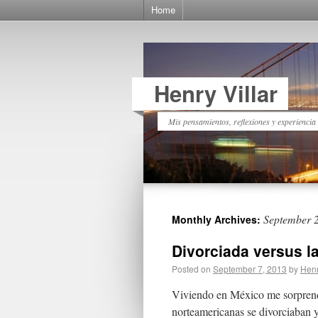
Home
Henry Villar
Mis pensamientos, reflexiones y experiencia
September 
Monthly Archives:
Divorciada versus la
Posted on
September 7, 2013
by
Henr
Viviendo en México me sorprendía 
norteamericanas se divorciaban 