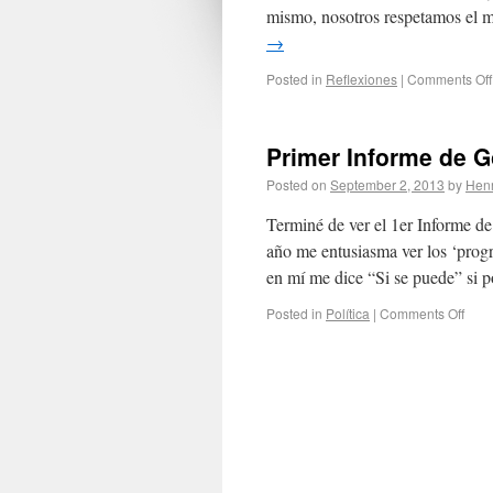
mismo, nosotros respetamos el 
→
Posted in
Reflexiones
|
Comments Off
Primer Informe de G
Posted on
September 2, 2013
by
Henr
Terminé de ver el 1er Informe d
año me entusiasma ver los ‘progr
en mí me dice “Si se puede” s
Posted in
Política
|
Comments Off