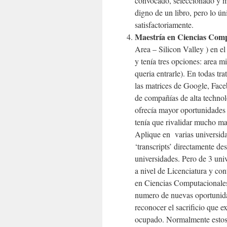
convocado, seleccionado y m
digno de un libro, pero lo ún
satisfactoriamente.
Maestría en Ciencias Comp
Area – Silicon Valley ) en e
y tenía tres opciones: area mil
queria entrarle). En todas tr
las matrices de Google, Face
de compañías de alta techn
ofrecía mayor oportunidades 
tenía que rivalidar mucho ma
Aplique en varias universida
‘transcripts’ directamente des
universidades. Pero de 3 univ
a nivel de Licenciatura y co
en Ciencias Computacionales.
numero de nuevas oportunida
reconocer el sacrificio que 
ocupado. Normalmente estos 