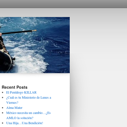
Recent Posts
El Pentálogo KILLAR
¿Cuál es tu Ministerio de Lunes a
Viernes?
Alma Mater
México necesita un cambio…¿Es
AMLO la solución?
Una Hija…Una Bendición!