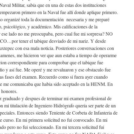
Naval Militar, sabía que en una de estas dos instituciones
empezaron primero en la Naval fue allí donde aplique primero.
o organizé toda la documentación necesaria y me preparé
, psicológico, y académico. Mis calificaciones de la
r ese lado no me preocupaba, pero cual fue mi sorpresa? NO
r tener el tabique desviado de mi nariz. Y desde
xtepec con esa mala noticia. Posteriores conversaciones con
xamenes, me hicieron ver que aun estaba a tiempo de operarme
cion correspondiente para comprobar que el tabique fue
o y así fue. Me operé y me revaluaron y ese obstaculo fue
ras fases del examen. Recuerdo como si fuera ayer cuando
 se me comunicaba que habia sido aceptado en la HENM. En
 honores.
z graduado y despues de terminar mi examen profesional de
 mi titulación de Ingeniero Hidrógrafo quería ser parte de un
peciales. Entonces siendo Teniente de Corbeta de Infanteria de
te curso. En mi primera solicitud no fui convocado. En mi
do pero no fui seleccionado. En mi tercera solicitud fui