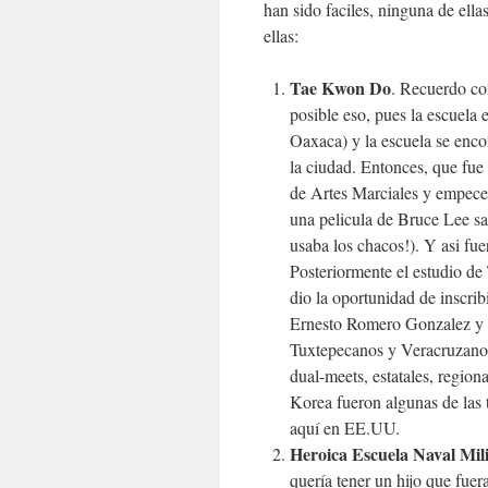
han sido faciles, ninguna de ella
ellas:
Tae Kwon Do
. Recuerdo co
posible eso, pues la escuela
Oaxaca) y la escuela se encon
la ciudad. Entonces, que fue
de Artes Marciales y empece 
una pelicula de Bruce Lee sa
usaba los chacos!). Y asi fu
Posteriormente el estudio d
dio la oportunidad de inscri
Ernesto Romero Gonzalez y 
Tuxtepecanos y Veracruzanos 
dual-meets, estatales, region
Korea fueron algunas de las 
aquí en EE.UU.
Heroica Escuela Naval Mili
quería tener un hijo que fuer