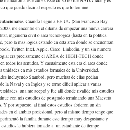
e mandaron a este curso. Este curso no fue NADA fácil y es
ico que puedo decir al respecto es que lo terminé
utacionales
. Cuando llegué a EE.UU (San Francisco Bay
l 2000, me encontré en el dilema de empezar una nueva carrera
itar, ingenieria civil o area tecnologica (hasta en la politica
até, pero la mas lógica estando en esta area donde se encuentran
book, Twitter, Intel, Apple, Cisco, Linkedin, y un sin numero
ologia; era precisamente el AREA de HIGH-TECH donde
en todos los sentidos. Y casualmente esta era el area donde
s unidades en mis estudios formales de la Universidad.
des incluyendo Stanford; pero muchas de ellas pedian
de la Naval y en Ingles y se torno dificil aplicar a varias
ersidades, una me aceptó y fue alli donde rivalidé mis estudios
ntinue con mis estudios de postgrado terminando una Maestría
 Y por supuesto, al final estos estudios abrieron un sin
des en el ambito profesional, pero al mismo tiempo tengo que
experimentó la familia durante este tiempo muy desgastante y
estudios le hubiera tomado a un estudiante de tiempo