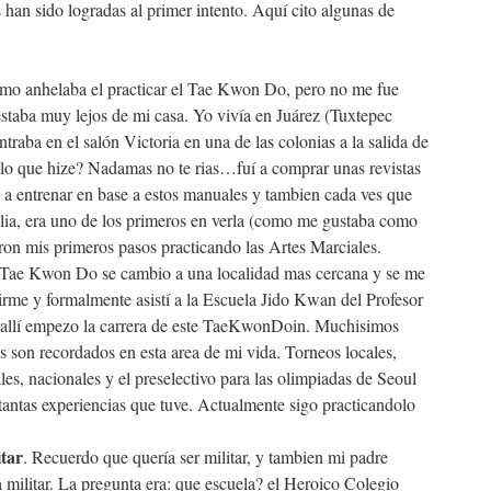
s han sido logradas al primer intento. Aquí cito algunas de
mo anhelaba el practicar el Tae Kwon Do, pero no me fue
 estaba muy lejos de mi casa. Yo vivía en Juárez (Tuxtepec
traba en el salón Victoria en una de las colonias a la salida de
 lo que hize? Nadamas no te rias…fuí a comprar unas revistas
a entrenar en base a estos manuales y tambien cada ves que
lia, era uno de los primeros en verla (como me gustaba como
eron mis primeros pasos practicando las Artes Marciales.
e Tae Kwon Do se cambio a una localidad mas cercana y se me
birme y formalmente asistí a la Escuela Jido Kwan del Profesor
allí empezo la carrera de este TaeKwonDoin. Muchisimos
son recordados en esta area de mi vida. Torneos locales,
ales, nacionales y el preselectivo para las olimpiadas de Seoul
tantas experiencias que tuve. Actualmente sigo practicandolo
tar
. Recuerdo que quería ser militar, y tambien mi padre
a militar. La pregunta era: que escuela? el Heroico Colegio